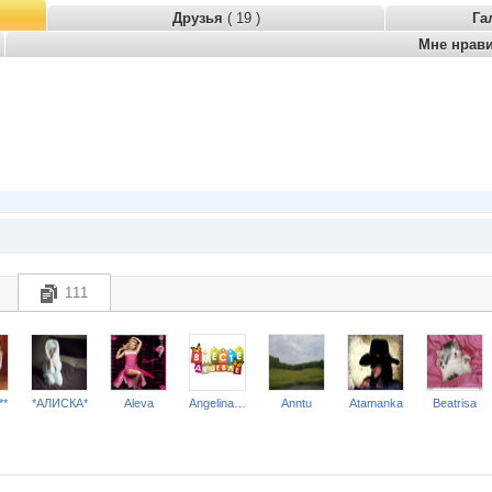
Друзья
( 19 )
Га
Мне нрав
111
**
*АЛИСКА*
Aleva
Angelina2307
Anntu
Atamanka
Beatrisa