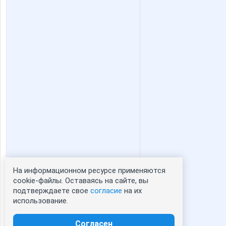
надюшк
пандра-
Лагранж
Лана22
Стильный ребенок
СУ!!ПЕ
На информационном ресурсе применяются
Статистика портрета:
cookie-файлы. Оставаясь на сайте, вы
подтверждаете свое
согласие
на их
сейчас просматривают портрет - 0
использование.
зарегистрированные пользователи
посетившие портрет за 7 дней - 0
Согласен