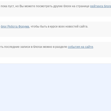
Lusien
MACKOTT
MILENCA
Natalya2907
Nice-looking
Ninellez
 пока пуст, но Вы можете посмотреть другие блоги на странице
рейтинга блог
a20
VULA86
VerukSa
Veterochekk
Wine
Yumymama
alinayna
е
блог Робота Форума
, чтобы быть в курсе всех новостей сайта.
a*
dayana_07
elena-1983
elenk@88
facel
galina197930
gonzek
ть последние записи в блогах можно в разделе
события на сайте
.
anova
lusa
mamadenisa
mamba83
mariupol
nastenka16
nataliyaLLL
85
scorpion128500
sokolik26
stauri
tarakuly
yachkaa
бэста