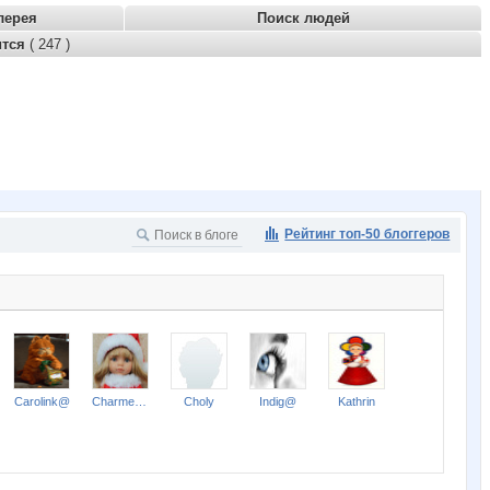
лерея
Поиск людей
ится
( 247 )
Рейтинг топ-50 блоггеров
Carolink@
Charmed Lady
Choly
Indig@
Kathrin