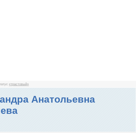
статус
«трастовый»
андра Анатольевна
лева