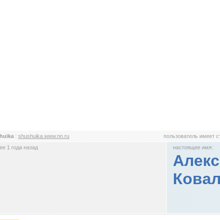
huika
:
shushuika.www.nn.ru
пользователь имеет 
е 1 года назад
настоящее имя:
Алекс
Кова