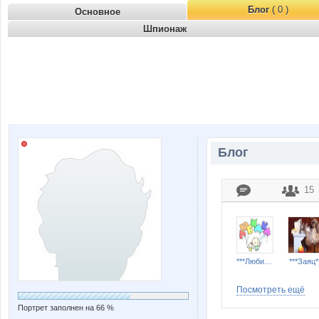
Блог
( 0 )
Основное
Шпионаж
Блог
15
***Любимка***
***Заяц*
Посмотреть ещё
Портрет заполнен на 66 %